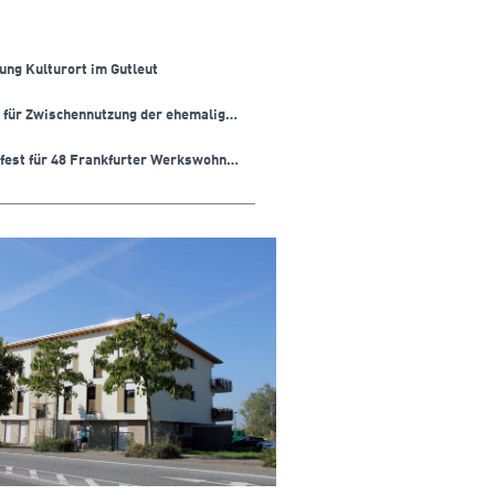
nung Kulturort im Gutleut
14.10.2025 - Start für Zwischennutzung der ehemaligen Kunstbibliothek.
09.10.2025 - Richtfest für 48 Frankfurter Werkswohnungen