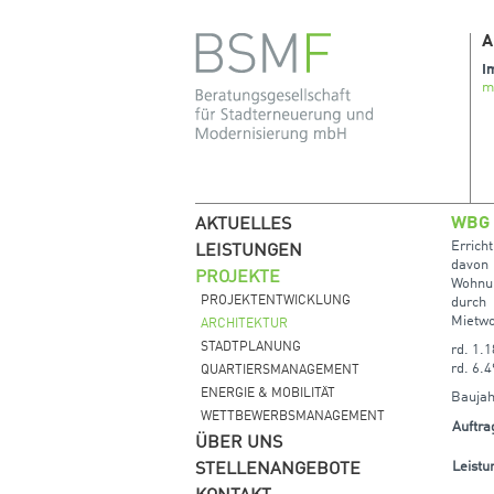
A
I
m
WBG 
AKTUELLES
Erric
LEISTUNGEN
davon
PROJEKTE
Wohnun
PROJEKTENTWICKLUNG
durch
Mietwo
ARCHITEKTUR
STADTPLANUNG
rd. 1.
rd. 6.
QUARTIERSMANAGEMENT
ENERGIE & MOBILITÄT
Baujah
WETTBEWERBSMANAGEMENT
Auftra
ÜBER UNS
Leist
STELLENANGEBOTE