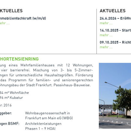
KTUELLES
AKTUELLES
mmobilienfachkraft (w/m/d)
24.6.2026 – Eröff
ehr ...
mehr ...
mehr ...
mehr ...
HORTENSIENRING
htung eines Mehrfamilienhauses mit 12 Wohnungen,
 vier barrierefrei. Mischung von 3- bis 5-Zimmer-
gen für unterschiedliche Haushaltsgrößen. Förderung
 das Programm für familien- und seniorengerechten
hnungsbau der Stadt Frankfurt. Passivhaus-Bauweise.
184 m² Wohnfläche
496 m³ Kubatur
r: 2016
ggeber:
Wohnbaugenossenschaft in
Frankfurt am Main eG (WBG)
ungen BSMF:
Architektenleistungen
Phasen 1 – 9 HOAI