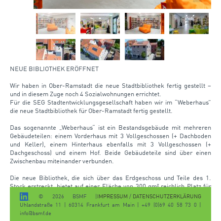
NEUE BIBLIOTHEK ERÖFFNET
Wir haben in Ober-Ramstadt die neue Stadtbibliothek fertig gestellt –
und in diesem Zuge noch 4 Sozialwohnungen errichtet.
Für die SEG Stadtentwicklungsgesellschaft haben wir im “Weberhaus”
die neue Stadtbibliothek für Ober-Ramstadt fertig gestellt.
Das sogenannte „Weberhaus“ ist ein Bestandsgebäude mit mehreren
Gebäudeteilen: einem Vorderhaus mit 3 Vollgeschossen (+ Dachboden
und Keller), einem Hinterhaus ebenfalls mit 3 Vollgeschossen (+
Dachgeschoss) und einem Hof. Beide Gebäudeteile sind über einen
Zwischenbau miteinander verbunden.
Die neue Bibliothek, die sich über das Erdgeschoss und Teile des 1.
Stock erstreckt, bietet auf einer Fläche von 300 qm² reichlich Platz für
Besucher*innen und 3 Mitarbeiter*innen.
IMPRESSUM
/
DATENSCHUTZERKLÄRUNG
© 2026 BSMF |
Uhlandstraße 11 | 60314 Frankfurt am Main | +49 (0)69 40 58 73 0 |
In den Gebäudeteilen die nicht von der Bibliothek in Anspruch
info@bsmf.de
genommen werden sind 6 #Wohnungen entstanden: 2